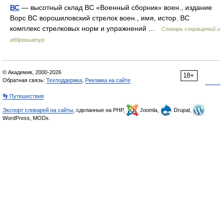
ВС
— высотный склад ВС «Военный сборник» воен., издание
Ворс ВС ворошиловский стрелок воен., имя, истор. ВС
комплекс стрелковых норм и упражнений …
Словарь сокращений и
аббревиатур
© Академик, 2000-2026
18+
Обратная связь:
Техподдержка
,
Реклама на сайте
👣 Путешествия
Экспорт словарей на сайты
, сделанные на PHP,
Joomla,
Drupal,
WordPress, MODx.